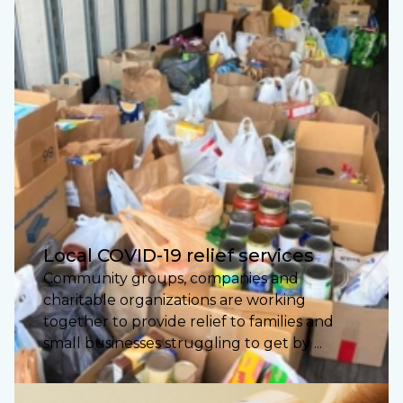
Local COVID-19 relief services
Community groups, companies and
charitable organizations are working
together to provide relief to families and
small businesses struggling to get by ...