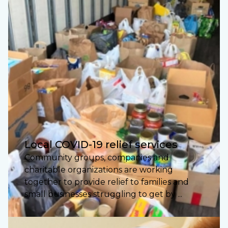
Local COVID-19 relief services
Community groups, companies and
charitable organizations are working
together to provide relief to families and
small businesses struggling to get by ...